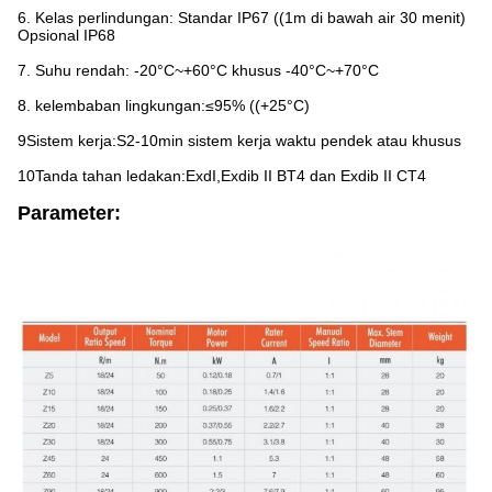
6. Kelas perlindungan: Standar IP67 ((1m di bawah air 30 menit)
Opsional IP68
7. Suhu rendah: -20°C~+60°C khusus -40°C~+70°C
8. kelembaban lingkungan:≤95% ((+25°C)
9Sistem kerja:S2-10min sistem kerja waktu pendek atau khusus
10Tanda tahan ledakan:ExdI,Exdib II BT4 dan Exdib II CT4
Parameter: