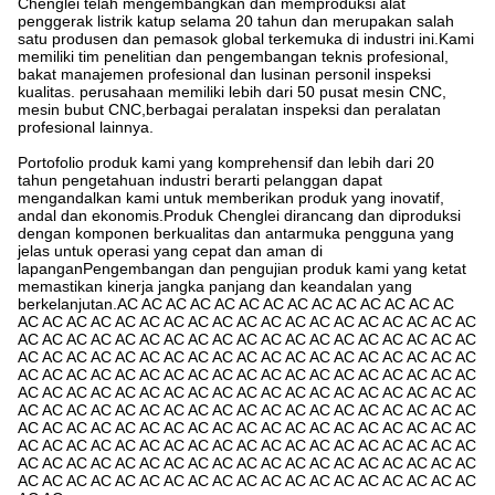
Chenglei telah mengembangkan dan memproduksi alat
penggerak listrik katup selama 20 tahun dan merupakan salah
satu produsen dan pemasok global terkemuka di industri ini.Kami
memiliki tim penelitian dan pengembangan teknis profesional,
bakat manajemen profesional dan lusinan personil inspeksi
kualitas. perusahaan memiliki lebih dari 50 pusat mesin CNC,
mesin bubut CNC,berbagai peralatan inspeksi dan peralatan
profesional lainnya.
Portofolio produk kami yang komprehensif dan lebih dari 20
tahun pengetahuan industri berarti pelanggan dapat
mengandalkan kami untuk memberikan produk yang inovatif,
andal dan ekonomis.Produk Chenglei dirancang dan diproduksi
dengan komponen berkualitas dan antarmuka pengguna yang
jelas untuk operasi yang cepat dan aman di
lapanganPengembangan dan pengujian produk kami yang ketat
memastikan kinerja jangka panjang dan keandalan yang
berkelanjutan.AC AC AC AC AC AC AC AC AC AC AC AC AC AC
AC AC AC AC AC AC AC AC AC AC AC AC AC AC AC AC AC AC AC
AC AC AC AC AC AC AC AC AC AC AC AC AC AC AC AC AC AC AC
AC AC AC AC AC AC AC AC AC AC AC AC AC AC AC AC AC AC AC
AC AC AC AC AC AC AC AC AC AC AC AC AC AC AC AC AC AC AC
AC AC AC AC AC AC AC AC AC AC AC AC AC AC AC AC AC AC AC
AC AC AC AC AC AC AC AC AC AC AC AC AC AC AC AC AC AC AC
AC AC AC AC AC AC AC AC AC AC AC AC AC AC AC AC AC AC AC
AC AC AC AC AC AC AC AC AC AC AC AC AC AC AC AC AC AC AC
AC AC AC AC AC AC AC AC AC AC AC AC AC AC AC AC AC AC AC
AC AC AC AC AC AC AC AC AC AC AC AC AC AC AC AC AC AC AC