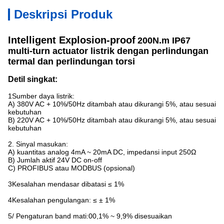
Deskripsi Produk
Intelligent Explosion-proof
200N.m IP67
multi-turn actuator listrik dengan perlindungan
termal dan perlindungan torsi
Detil singkat:
1Sumber daya listrik:
A) 380V AC + 10%/50Hz ditambah atau dikurangi 5%, atau sesuai
kebutuhan
B) 220V AC + 10%/50Hz ditambah atau dikurangi 5%, atau sesuai
kebutuhan
2. Sinyal masukan:
A) kuantitas analog 4mA ~ 20mA DC, impedansi input 250Ω
B) Jumlah aktif 24V DC on-off
C) PROFIBUS atau MODBUS (opsional)
3Kesalahan mendasar dibatasi ≤ 1%
4Kesalahan pengulangan: ≤ ± 1%
5/ Pengaturan band mati:00,1% ~ 9,9% disesuaikan