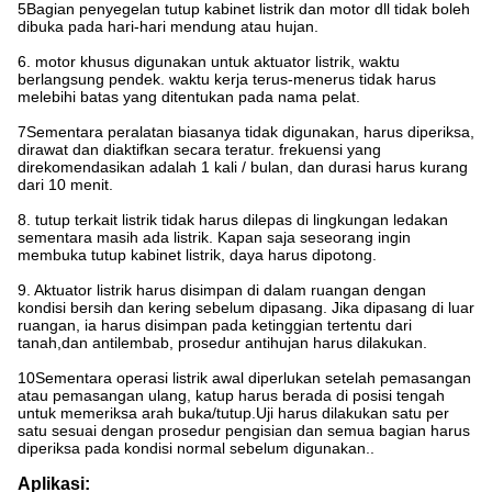
5Bagian penyegelan tutup kabinet listrik dan motor dll tidak boleh
dibuka pada hari-hari mendung atau hujan.
6. motor khusus digunakan untuk aktuator listrik, waktu
berlangsung pendek. waktu kerja terus-menerus tidak harus
melebihi batas yang ditentukan pada nama pelat.
7Sementara peralatan biasanya tidak digunakan, harus diperiksa,
dirawat dan diaktifkan secara teratur. frekuensi yang
direkomendasikan adalah 1 kali / bulan, dan durasi harus kurang
dari 10 menit.
8. tutup terkait listrik tidak harus dilepas di lingkungan ledakan
sementara masih ada listrik. Kapan saja seseorang ingin
membuka tutup kabinet listrik, daya harus dipotong.
9. Aktuator listrik harus disimpan di dalam ruangan dengan
kondisi bersih dan kering sebelum dipasang. Jika dipasang di luar
ruangan, ia harus disimpan pada ketinggian tertentu dari
tanah,dan antilembab, prosedur antihujan harus dilakukan.
10Sementara operasi listrik awal diperlukan setelah pemasangan
atau pemasangan ulang, katup harus berada di posisi tengah
untuk memeriksa arah buka/tutup.Uji harus dilakukan satu per
satu sesuai dengan prosedur pengisian dan semua bagian harus
diperiksa pada kondisi normal sebelum digunakan..
Aplikasi: