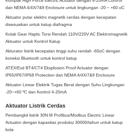
Kompak High Force Electric Actuator dengan 4-20mA Control
dan NEMA 4/4X/7&9 Enclosure untuk lingkungan -20 ~ +60 oC
Aktuator putar elektro magnetik cerdas dengan kecepatan
disesuaikan untuk katup diafragma
Kotak Gear Haptic Torsi Rendah 110V/220V AC Elektromagnetik
Aktuator untuk Kontrol Katup
Akturator listrik kecepatan tinggi suhu rendah -60oC dengan
koneksi Bluetooth untuk kontrol katup
ATEX/Exd BT4/CT4 Eksplosion Proof Actuator dengan
IP65/IP67/IP68 Protection dan NEMA 4/4X/7&9 Enclosure
Aktuator Linear Elektrik Tugas Berat dengan Suhu Lingkungan
-20~+60 ºC dan Kontrol 4-20mA
Aktuator Listrik Cerdas
Pembangkit listrik 30N.M Profibus/Modbus Electric Linear
Actuator dengan kapasitas produksi 30000/tahun untuk katup
bola