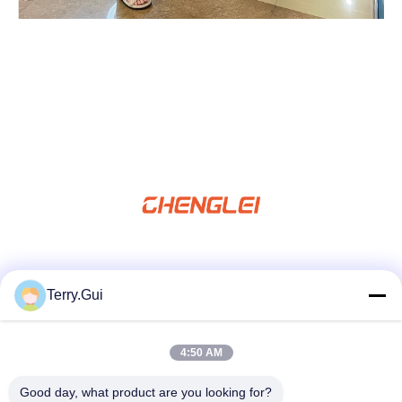
Media Sosial
Terry.Gui
4:50 AM
Kontak Cepat
tel
Good day, what product are you looking for?