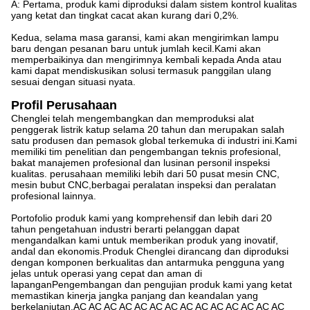
A: Pertama, produk kami diproduksi dalam sistem kontrol kualitas
yang ketat dan tingkat cacat akan kurang dari 0,2%.
Kedua, selama masa garansi, kami akan mengirimkan lampu
baru dengan pesanan baru untuk jumlah kecil.Kami akan
memperbaikinya dan mengirimnya kembali kepada Anda atau
kami dapat mendiskusikan solusi termasuk panggilan ulang
sesuai dengan situasi nyata.
Profil Perusahaan
Chenglei telah mengembangkan dan memproduksi alat
penggerak listrik katup selama 20 tahun dan merupakan salah
satu produsen dan pemasok global terkemuka di industri ini.Kami
memiliki tim penelitian dan pengembangan teknis profesional,
bakat manajemen profesional dan lusinan personil inspeksi
kualitas. perusahaan memiliki lebih dari 50 pusat mesin CNC,
mesin bubut CNC,berbagai peralatan inspeksi dan peralatan
profesional lainnya.
Portofolio produk kami yang komprehensif dan lebih dari 20
tahun pengetahuan industri berarti pelanggan dapat
mengandalkan kami untuk memberikan produk yang inovatif,
andal dan ekonomis.Produk Chenglei dirancang dan diproduksi
dengan komponen berkualitas dan antarmuka pengguna yang
jelas untuk operasi yang cepat dan aman di
lapanganPengembangan dan pengujian produk kami yang ketat
memastikan kinerja jangka panjang dan keandalan yang
berkelanjutan.AC AC AC AC AC AC AC AC AC AC AC AC AC AC