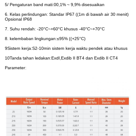
5/ Pengaturan band mati:00,1% ~ 9,9% disesuaikan
6. Kelas perlindungan: Standar IP67 ((1m di bawah air 30 menit)
Opsional IP68
7. Suhu rendah: -20°C~+60°C khusus -40°C~+70°C
8. kelembaban lingkungan:≤95% ((+25°C)
9Sistem kerja:S2-10min sistem kerja waktu pendek atau khusus
10Tanda tahan ledakan:ExdI,Exdib II BT4 dan Exdib II CT4
Parameter: