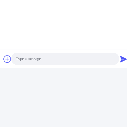
Photo
Video Call
Audio Call