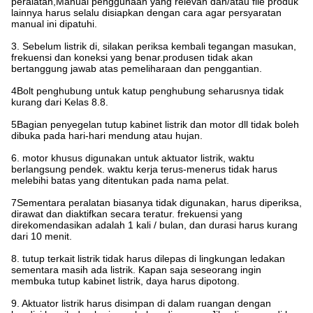
peralatan,Manual penggunaan yang relevan dan/atau file produk
lainnya harus selalu disiapkan dengan cara agar persyaratan
manual ini dipatuhi.
3. Sebelum listrik di, silakan periksa kembali tegangan masukan,
frekuensi dan koneksi yang benar.produsen tidak akan
bertanggung jawab atas pemeliharaan dan penggantian.
4Bolt penghubung untuk katup penghubung seharusnya tidak
kurang dari Kelas 8.8.
5Bagian penyegelan tutup kabinet listrik dan motor dll tidak boleh
dibuka pada hari-hari mendung atau hujan.
6. motor khusus digunakan untuk aktuator listrik, waktu
berlangsung pendek. waktu kerja terus-menerus tidak harus
melebihi batas yang ditentukan pada nama pelat.
7Sementara peralatan biasanya tidak digunakan, harus diperiksa,
dirawat dan diaktifkan secara teratur. frekuensi yang
direkomendasikan adalah 1 kali / bulan, dan durasi harus kurang
dari 10 menit.
8. tutup terkait listrik tidak harus dilepas di lingkungan ledakan
sementara masih ada listrik. Kapan saja seseorang ingin
membuka tutup kabinet listrik, daya harus dipotong.
9. Aktuator listrik harus disimpan di dalam ruangan dengan