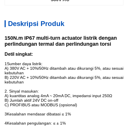
Deskripsi Produk
150N.m IP67 multi-turn actuator listrik dengan
perlindungan termal dan perlindungan torsi
Detil singkat:
1Sumber daya listrik:
A) 380V AC + 10%/50Hz ditambah atau dikurangi 5%, atau sesuai
kebutuhan
B) 220V AC + 10%/50Hz ditambah atau dikurangi 5%, atau sesuai
kebutuhan
2. Sinyal masukan:
A) kuantitas analog 4mA ~ 20mA DC, impedansi input 250Ω
B) Jumlah aktif 24V DC on-off
C) PROFIBUS atau MODBUS (opsional)
3Kesalahan mendasar dibatasi ≤ 1%
4Kesalahan pengulangan: ≤ ± 1%