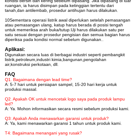
kondisi bersih dan kering sebelum dipasang. Jika dipasang di luar
ruangan, ia harus disimpan pada ketinggian tertentu dari
tanah,dan antilembab, prosedur antihujan harus dilakukan.
10Sementara operasi listrik awal diperlukan setelah pemasangan
atau pemasangan ulang, katup harus berada di posisi tengah
untuk memeriksa arah buka/tutup.Uji harus dilakukan satu per
satu sesuai dengan prosedur pengisian dan semua bagian harus
diperiksa pada kondisi normal sebelum digunakan..
Aplikasi:
Digunakan secara luas di berbagai industri seperti pembangkit
listrik,petroleum,industri kimia,bangunan,pengolahan
air,konstruksi perkotaan, dll.
FAQ
Q1. Bagaimana dengan lead time?
A: 5-7 hari untuk persiapan sampel, 15-20 hari kerja untuk
produksi massal.
Q2. Apakah OK untuk mencetak logo saya pada produk lampu
led?
A: Ya. Mohon informasikan secara resmi sebelum produksi kami.
Q3: Apakah Anda menawarkan garansi untuk produk?
A: Ya, kami menawarkan garansi 1 tahun untuk produk kami.
T4: Bagaimana menangani yang rusak?