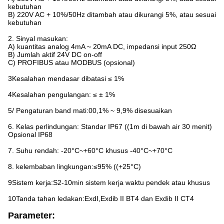
kebutuhan
B) 220V AC + 10%/50Hz ditambah atau dikurangi 5%, atau sesuai
kebutuhan
2. Sinyal masukan:
A) kuantitas analog 4mA ~ 20mA DC, impedansi input 250Ω
B) Jumlah aktif 24V DC on-off
C) PROFIBUS atau MODBUS (opsional)
3Kesalahan mendasar dibatasi ≤ 1%
4Kesalahan pengulangan: ≤ ± 1%
5/ Pengaturan band mati:00,1% ~ 9,9% disesuaikan
6. Kelas perlindungan: Standar IP67 ((1m di bawah air 30 menit)
Opsional IP68
7. Suhu rendah: -20°C~+60°C khusus -40°C~+70°C
8. kelembaban lingkungan:≤95% ((+25°C)
9Sistem kerja:S2-10min sistem kerja waktu pendek atau khusus
10Tanda tahan ledakan:ExdI,Exdib II BT4 dan Exdib II CT4
Parameter: