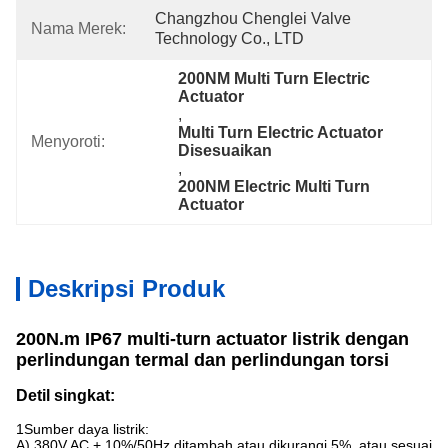
Changzhou Chenglei Valve 
Nama Merek:
Technology Co., LTD
200NM Multi Turn Electric 
Actuator
, 
Multi Turn Electric Actuator 
Menyoroti:
Disesuaikan
, 
200NM Electric Multi Turn 
Actuator
Deskripsi Produk
200N.m IP67 multi-turn actuator listrik dengan
perlindungan termal dan perlindungan torsi
Detil singkat:
1Sumber daya listrik:
A) 380V AC + 10%/50Hz ditambah atau dikurangi 5%, atau sesuai