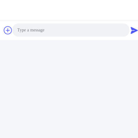
Photo
Video Call
Audio Call