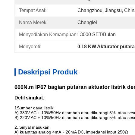
Tempat Asal:
Changzhou, Jiangsu, Chin
Nama Merek:
Chenglei
Menyediakan Kemampuan:
3000 SET/Bulan
Menyoroti:
0.18 KW Akturator putaran
Deskripsi Produk
600N.m IP67 bagian putaran aktuator listrik d
Detil singkat:
1Sumber daya listrik:
A) 380V AC + 10%/50Hz ditambah atau dikurangi 5%, atau ses
B) 220V AC + 10%/50Hz ditambah atau dikurangi 5%, atau ses
2. Sinyal masukan:
A) kuantitas analog 4mA ~ 20mA DC, impedansi input 250Ω