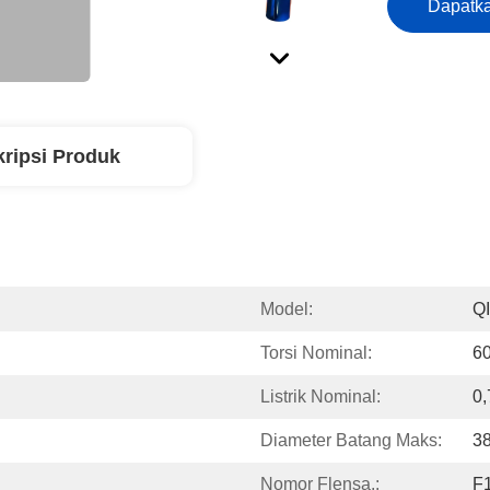
Dapatka
ripsi Produk
Model:
Q
Torsi Nominal:
6
Listrik Nominal:
0
Diameter Batang Maks:
3
Nomor Flensa.:
F