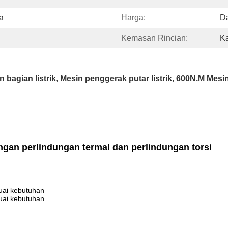
a
Harga:
Da
Kemasan Rincian:
Ka
 bagian listrik
, 
Mesin penggerak putar listrik
, 
600N.M Mesin 
engan perlindungan termal dan perlindungan torsi
uai kebutuhan
uai kebutuhan