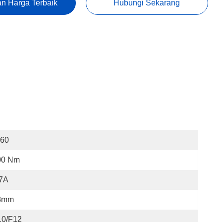
n Harga Terbaik
Hubungi Sekarang
I60
00 Nm
,7A
8mm
10/F12