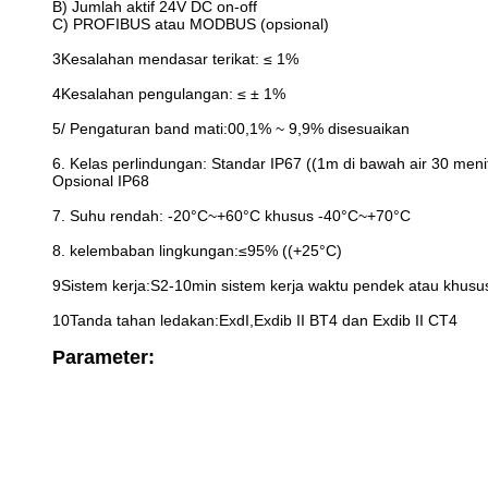
B) Jumlah aktif 24V DC on-off
C) PROFIBUS atau MODBUS (opsional)
3Kesalahan mendasar terikat: ≤ 1%
4Kesalahan pengulangan: ≤ ± 1%
5/ Pengaturan band mati:00,1% ~ 9,9% disesuaikan
6. Kelas perlindungan: Standar IP67 ((1m di bawah air 30 meni
Opsional IP68
7. Suhu rendah: -20°C~+60°C khusus -40°C~+70°C
8. kelembaban lingkungan:≤95% ((+25°C)
9Sistem kerja:S2-10min sistem kerja waktu pendek atau khusu
10Tanda tahan ledakan:ExdI,Exdib II BT4 dan Exdib II CT4
Parameter: