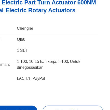
 Electric Part Turn Actuator 600NM
al Electric Rotary Actuators
:
Chenglei
:
QI60
1 SET
1-100, 10-15 hari kerja; > 100, Untuk
riman:
dinegosiasikan
L/C, T/T, PayPal
: