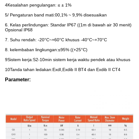
4Kesalahan pengulangan: ≤ ± 1%
5/ Pengaturan band mati:00,1% ~ 9,9% disesuaikan
6. Kelas perlindungan: Standar IP67 ((1m di bawah air 30 menit)
Opsional IP68
7. Suhu rendah: -20°C~+60°C khusus -40°C~+70°C
8. kelembaban lingkungan:≤95% ((+25°C)
9Sistem kerja:S2-10min sistem kerja waktu pendek atau khusus
10Tanda tahan ledakan:ExdI,Exdib II BT4 dan Exdib II CT4
Parameter: