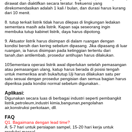
dirawat dan diaktifkan secara teratur. frekuensi yang
direkomendasikan adalah 1 kali / bulan, dan durasi harus kurang
dari 10 menit.
8. tutup terkait listrik tidak harus dilepas di lingkungan ledakan
sementara masih ada listrik. Kapan saja seseorang ingin
membuka tutup kabinet listrik, daya harus dipotong.
9. Aktuator listrik harus disimpan di dalam ruangan dengan
kondisi bersih dan kering sebelum dipasang. Jika dipasang di luar
ruangan, ia harus disimpan pada ketinggian tertentu dari
tanah,dan antilembab, prosedur antihujan harus dilakukan.
10Sementara operasi listrik awal diperlukan setelah pemasangan
atau pemasangan ulang, katup harus berada di posisi tengah
untuk memeriksa arah buka/tutup.Uji harus dilakukan satu per
satu sesuai dengan prosedur pengisian dan semua bagian harus
diperiksa pada kondisi normal sebelum digunakan..
Aplikasi:
Digunakan secara luas di berbagai industri seperti pembangkit
listrik,petroleum,industri kimia,bangunan,pengolahan
air,konstruksi perkotaan, dll.
FAQ
Q1. Bagaimana dengan lead time?
A: 5-7 hari untuk persiapan sampel, 15-20 hari kerja untuk
produksi massal.