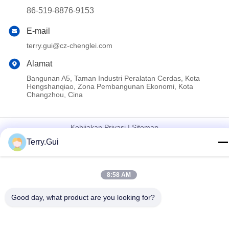
86-519-8876-9153
E-mail
terry.gui@cz-chenglei.com
Alamat
Bangunan A5, Taman Industri Peralatan Cerdas, Kota
Hengshanqiao, Zona Pembangunan Ekonomi, Kota
Changzhou, Cina
Kebijakan Privasi
|
Sitemap
Terry.Gui
Cina Baik Kualitas Alat penggerak katup listrik Pemasok. Hak
cipta © 2024-2026 Changzhou Chenglei Valve Technology Co.,
Ltd. . Semua Hak Dilindungi Undang-Undang.
8:58 AM
Good day, what product are you looking for?