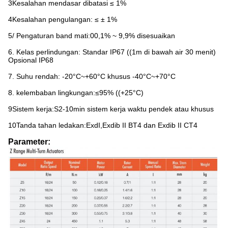
3Kesalahan mendasar dibatasi ≤ 1%
4Kesalahan pengulangan: ≤ ± 1%
5/ Pengaturan band mati:00,1% ~ 9,9% disesuaikan
6. Kelas perlindungan: Standar IP67 ((1m di bawah air 30 menit)
Opsional IP68
7. Suhu rendah: -20°C~+60°C khusus -40°C~+70°C
8. kelembaban lingkungan:≤95% ((+25°C)
9Sistem kerja:S2-10min sistem kerja waktu pendek atau khusus
10Tanda tahan ledakan:ExdI,Exdib II BT4 dan Exdib II CT4
Parameter: