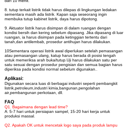
dari 10 menit.
8. tutup terkait listrik tidak harus dilepas di lingkungan ledakan
sementara masih ada listrik. Kapan saja seseorang ingin
membuka tutup kabinet listrik, daya harus dipotong.
9. Aktuator listrik harus disimpan di dalam ruangan dengan
kondisi bersih dan kering sebelum dipasang. Jika dipasang di luar
ruangan, ia harus disimpan pada ketinggian tertentu dari
tanah,dan antilembab, prosedur antihujan harus dilakukan.
10Sementara operasi listrik awal diperlukan setelah pemasangan
atau pemasangan ulang, katup harus berada di posisi tengah
untuk memeriksa arah buka/tutup.Uji harus dilakukan satu per
satu sesuai dengan prosedur pengisian dan semua bagian harus
diperiksa pada kondisi normal sebelum digunakan..
Aplikasi:
Digunakan secara luas di berbagai industri seperti pembangkit
listrik,petroleum,industri kimia,bangunan,pengolahan
air,pembangunan perkotaan, dll.
FAQ
Q1. Bagaimana dengan lead time?
A: 5-7 hari untuk persiapan sampel, 15-20 hari kerja untuk
produksi massal.
Q2. Apakah OK untuk mencetak logo saya pada produk lampu