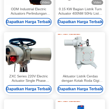
Video
Video
ODM Industrial Electric
0.15 KW Bagian Listrik Turn
Actuators Perlindungan
Actuator 400NM 50Hz Listrik
Termal Multi Turn Actuator
Industri Actuator
Dapatkan Harga Terbaik
Dapatkan Harga Terbaik
ZXC Series 220V Electric
Aktuator Listrik Cerdas
Actuator Single Phase
dengan Kotak Roda Gigi
Industrial Electric Actuators
Cacing untuk Peredam Katup
Dapatkan Harga Terbaik
Dapatkan Harga Terbaik
HVAC dan Override Manual