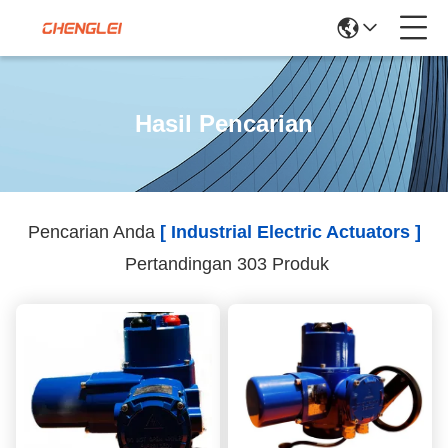
Hasil Pencarian
Pencarian Anda
[ Industrial Electric Actuators ]
Pertandingan 303 Produk