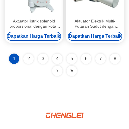
Aktuator listrik solenoid
Aktuator Elektrik Multi-
proporsional dengan kotak
Putaran Sudut dengan
gir cacing dan konstruksi
Kontrol Modulasi dan
Dapatkan Harga Terbaik
Dapatkan Harga Terbaik
paduan aluminium
Override Manual untuk
Otomatisasi Katup
1
2
3
4
5
6
7
8