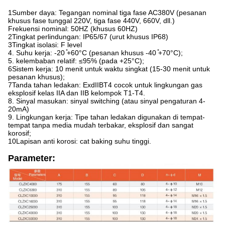
1Sumber daya: Tegangan nominal tiga fase AC380V (pesanan
khusus fase tunggal 220V, tiga fase 440V, 660V, dll.)
Frekuensi nominal: 50HZ (khusus 60HZ)
2Tingkat perlindungan: IP65/67 (urut khusus IP68)
3Tingkat isolasi: F level
4. Suhu kerja: -20 ̊+60°C (pesanan khusus -40 ̊+70°C);
5. kelembaban relatif: ≤95% (pada +25°C);
6Sistem kerja: 10 menit untuk waktu singkat (15-30 menit untuk
pesanan khusus);
7Tanda tahan ledakan: ExdIIBT4 cocok untuk lingkungan gas
eksplosif kelas IIA dan IIB kelompok T1-T4.
8. Sinyal masukan: sinyal switching (atau sinyal pengaturan 4-
20mA)
9. Lingkungan kerja: Tipe tahan ledakan digunakan di tempat-
tempat tanpa media mudah terbakar, eksplosif dan sangat
korosif;
10Lapisan anti korosi: cat baking suhu tinggi.
Parameter: