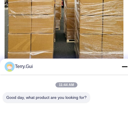
Terry.Gui
11:44 AM
Keuntungan
- Menyediakan solusi lengkap untuk otomatisasi katup
Good day, what product are you looking for?
industri
- Spesialisasi dan inovasi
- Seorang anggota industri yang tak tergantikan
- Kinerja dan Keamanan
-Kualitas dan Keandalan
-Perawatan dan Perbaikan
-Pemasangan dan Pemanfaatan