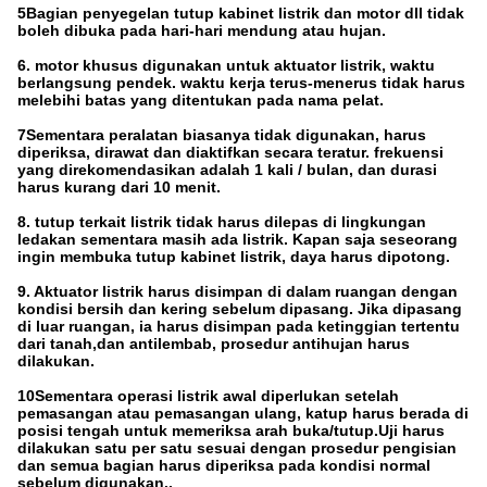
5Bagian penyegelan tutup kabinet listrik dan motor dll tidak
boleh dibuka pada hari-hari mendung atau hujan.
6. motor khusus digunakan untuk aktuator listrik, waktu
berlangsung pendek. waktu kerja terus-menerus tidak harus
melebihi batas yang ditentukan pada nama pelat.
7Sementara peralatan biasanya tidak digunakan, harus
diperiksa, dirawat dan diaktifkan secara teratur. frekuensi
yang direkomendasikan adalah 1 kali / bulan, dan durasi
harus kurang dari 10 menit.
8. tutup terkait listrik tidak harus dilepas di lingkungan
ledakan sementara masih ada listrik. Kapan saja seseorang
ingin membuka tutup kabinet listrik, daya harus dipotong.
9. Aktuator listrik harus disimpan di dalam ruangan dengan
kondisi bersih dan kering sebelum dipasang. Jika dipasang
di luar ruangan, ia harus disimpan pada ketinggian tertentu
dari tanah,dan antilembab, prosedur antihujan harus
dilakukan.
10Sementara operasi listrik awal diperlukan setelah
pemasangan atau pemasangan ulang, katup harus berada di
posisi tengah untuk memeriksa arah buka/tutup.Uji harus
dilakukan satu per satu sesuai dengan prosedur pengisian
dan semua bagian harus diperiksa pada kondisi normal
sebelum digunakan..