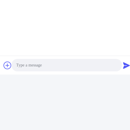
- Pelatihan
Photo
Video Call
Audio Call