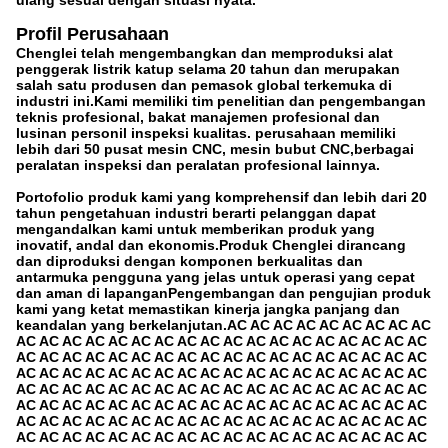
ulang sesuai dengan situasi nyata.
Profil Perusahaan
Chenglei telah mengembangkan dan memproduksi alat
penggerak listrik katup selama 20 tahun dan merupakan
salah satu produsen dan pemasok global terkemuka di
industri ini.Kami memiliki tim penelitian dan pengembangan
teknis profesional, bakat manajemen profesional dan
lusinan personil inspeksi kualitas. perusahaan memiliki
lebih dari 50 pusat mesin CNC, mesin bubut CNC,berbagai
peralatan inspeksi dan peralatan profesional lainnya.
Portofolio produk kami yang komprehensif dan lebih dari 20
tahun pengetahuan industri berarti pelanggan dapat
mengandalkan kami untuk memberikan produk yang
inovatif, andal dan ekonomis.Produk Chenglei dirancang
dan diproduksi dengan komponen berkualitas dan
antarmuka pengguna yang jelas untuk operasi yang cepat
dan aman di lapanganPengembangan dan pengujian produk
kami yang ketat memastikan kinerja jangka panjang dan
keandalan yang berkelanjutan.AC AC AC AC AC AC AC AC AC
AC AC AC AC AC AC AC AC AC AC AC AC AC AC AC AC AC AC
AC AC AC AC AC AC AC AC AC AC AC AC AC AC AC AC AC AC
AC AC AC AC AC AC AC AC AC AC AC AC AC AC AC AC AC AC
AC AC AC AC AC AC AC AC AC AC AC AC AC AC AC AC AC AC
AC AC AC AC AC AC AC AC AC AC AC AC AC AC AC AC AC AC
AC AC AC AC AC AC AC AC AC AC AC AC AC AC AC AC AC AC
AC AC AC AC AC AC AC AC AC AC AC AC AC AC AC AC AC AC