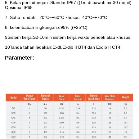
6. Kelas perlindungan: Standar IP67 ((1m di bawah air 30 menit)
Opsional IP68
7. Suhu rendah: -20°C~+60°C khusus -40°C~+70°C
8. kelembaban lingkungan:≤95% ((+25°C)
9Sistem kerja:S2-10min sistem kerja waktu pendek atau khusus
10Tanda tahan ledakan:ExdI,Exdib II BT4 dan Exdib II CT4
Parameter: