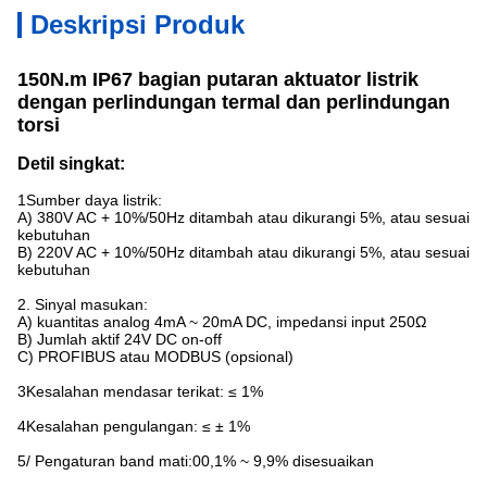
Deskripsi Produk
150N.m IP67 bagian putaran aktuator listrik
dengan perlindungan termal dan perlindungan
torsi
Detil singkat:
1Sumber daya listrik:
A) 380V AC + 10%/50Hz ditambah atau dikurangi 5%, atau sesuai
kebutuhan
B) 220V AC + 10%/50Hz ditambah atau dikurangi 5%, atau sesuai
kebutuhan
2. Sinyal masukan:
A) kuantitas analog 4mA ~ 20mA DC, impedansi input 250Ω
B) Jumlah aktif 24V DC on-off
C) PROFIBUS atau MODBUS (opsional)
3Kesalahan mendasar terikat: ≤ 1%
4Kesalahan pengulangan: ≤ ± 1%
5/ Pengaturan band mati:00,1% ~ 9,9% disesuaikan