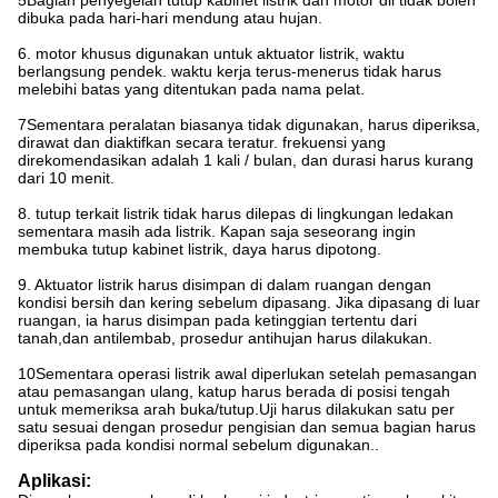
5Bagian penyegelan tutup kabinet listrik dan motor dll tidak boleh
dibuka pada hari-hari mendung atau hujan.
6. motor khusus digunakan untuk aktuator listrik, waktu
berlangsung pendek. waktu kerja terus-menerus tidak harus
melebihi batas yang ditentukan pada nama pelat.
7Sementara peralatan biasanya tidak digunakan, harus diperiksa,
dirawat dan diaktifkan secara teratur. frekuensi yang
direkomendasikan adalah 1 kali / bulan, dan durasi harus kurang
dari 10 menit.
8. tutup terkait listrik tidak harus dilepas di lingkungan ledakan
sementara masih ada listrik. Kapan saja seseorang ingin
membuka tutup kabinet listrik, daya harus dipotong.
9. Aktuator listrik harus disimpan di dalam ruangan dengan
kondisi bersih dan kering sebelum dipasang. Jika dipasang di luar
ruangan, ia harus disimpan pada ketinggian tertentu dari
tanah,dan antilembab, prosedur antihujan harus dilakukan.
10Sementara operasi listrik awal diperlukan setelah pemasangan
atau pemasangan ulang, katup harus berada di posisi tengah
untuk memeriksa arah buka/tutup.Uji harus dilakukan satu per
satu sesuai dengan prosedur pengisian dan semua bagian harus
diperiksa pada kondisi normal sebelum digunakan..
Aplikasi: