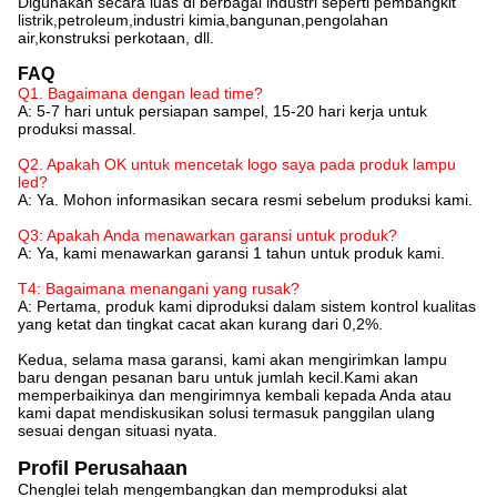
Digunakan secara luas di berbagai industri seperti pembangkit
listrik,petroleum,industri kimia,bangunan,pengolahan
air,konstruksi perkotaan, dll.
FAQ
Q1. Bagaimana dengan lead time?
A: 5-7 hari untuk persiapan sampel, 15-20 hari kerja untuk
produksi massal.
Q2. Apakah OK untuk mencetak logo saya pada produk lampu
led?
A: Ya. Mohon informasikan secara resmi sebelum produksi kami.
Q3: Apakah Anda menawarkan garansi untuk produk?
A: Ya, kami menawarkan garansi 1 tahun untuk produk kami.
T4: Bagaimana menangani yang rusak?
A: Pertama, produk kami diproduksi dalam sistem kontrol kualitas
yang ketat dan tingkat cacat akan kurang dari 0,2%.
Kedua, selama masa garansi, kami akan mengirimkan lampu
baru dengan pesanan baru untuk jumlah kecil.Kami akan
memperbaikinya dan mengirimnya kembali kepada Anda atau
kami dapat mendiskusikan solusi termasuk panggilan ulang
sesuai dengan situasi nyata.
Profil Perusahaan
Chenglei telah mengembangkan dan memproduksi alat