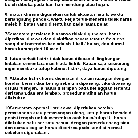
boleh dibuka pada hari-hari mendung atau hujan.
6. motor khusus digunakan untuk aktuator listrik, waktu
berlangsung pendek. waktu kerja terus-menerus tidak harus
melebihi batas yang ditentukan pada nama pelat.
7Sementara peralatan biasanya tidak digunakan, harus
diperiksa, dirawat dan diaktifkan secara teratur. frekuensi
yang direkomendasikan adalah 1 kali / bulan, dan durasi
harus kurang dari 10 menit.
8. tutup terkait listrik tidak harus dilepas di lingkungan
ledakan sementara masih ada listrik. Kapan saja seseorang
ingin membuka tutup kabinet listrik, daya harus dipotong.
9. Aktuator listrik harus disimpan di dalam ruangan dengan
kondisi bersih dan kering sebelum dipasang. Jika dipasang
di luar ruangan, ia harus disimpan pada ketinggian tertentu
dari tanah,dan antilembab, prosedur antihujan harus
dilakukan.
10Sementara operasi listrik awal diperlukan setelah
pemasangan atau pemasangan ulang, katup harus berada di
posisi tengah untuk memeriksa arah buka/tutup.Uji harus
dilakukan satu per satu sesuai dengan prosedur pengisian
dan semua bagian harus diperiksa pada kondisi normal
sebelum digunakan..