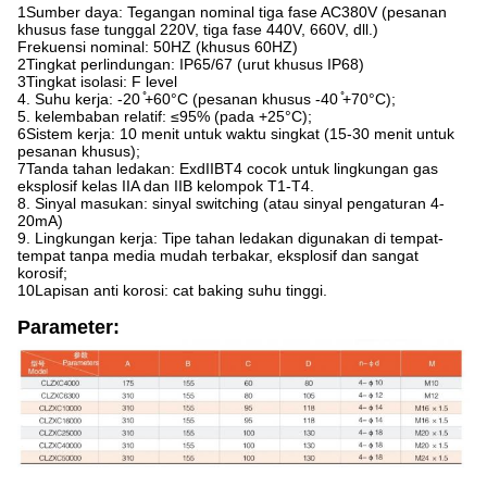
1Sumber daya: Tegangan nominal tiga fase AC380V (pesanan
khusus fase tunggal 220V, tiga fase 440V, 660V, dll.)
Frekuensi nominal: 50HZ (khusus 60HZ)
2Tingkat perlindungan: IP65/67 (urut khusus IP68)
3Tingkat isolasi: F level
4. Suhu kerja: -20 ̊+60°C (pesanan khusus -40 ̊+70°C);
5. kelembaban relatif: ≤95% (pada +25°C);
6Sistem kerja: 10 menit untuk waktu singkat (15-30 menit untuk
pesanan khusus);
7Tanda tahan ledakan: ExdIIBT4 cocok untuk lingkungan gas
eksplosif kelas IIA dan IIB kelompok T1-T4.
8. Sinyal masukan: sinyal switching (atau sinyal pengaturan 4-
20mA)
9. Lingkungan kerja: Tipe tahan ledakan digunakan di tempat-
tempat tanpa media mudah terbakar, eksplosif dan sangat
korosif;
10Lapisan anti korosi: cat baking suhu tinggi.
Parameter: