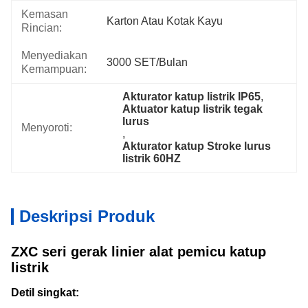
Kemasan
Karton Atau Kotak Kayu
Rincian:
Menyediakan
3000 SET/Bulan
Kemampuan:
Akturator katup listrik IP65
, 
Aktuator katup listrik tegak 
lurus
Menyoroti:
, 
Akturator katup Stroke lurus 
listrik 60HZ
Deskripsi Produk
ZXC seri gerak linier alat pemicu katup
listrik
Detil singkat: