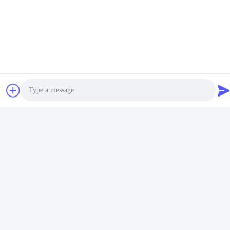
Photo
Video Call
Audio Call