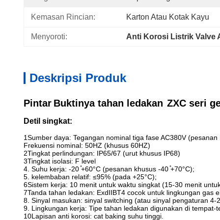
Kemasan Rincian:
Karton Atau Kotak Kayu
Menyoroti:
Anti Korosi Listrik Valve
Deskripsi Produk
Pintar
Buktinya tahan ledakan
ZXC seri ge
Detil singkat:
1Sumber daya: Tegangan nominal tiga fase AC380V (pesanan khu
Frekuensi nominal: 50HZ (khusus 60HZ)
2Tingkat perlindungan: IP65/67 (urut khusus IP68)
3Tingkat isolasi: F level
4. Suhu kerja: -20 ̊+60°C (pesanan khusus -40 ̊+70°C);
5. kelembaban relatif: ≤95% (pada +25°C);
6Sistem kerja: 10 menit untuk waktu singkat (15-30 menit unt
7Tanda tahan ledakan: ExdIIBT4 cocok untuk lingkungan gas ek
8. Sinyal masukan: sinyal switching (atau sinyal pengaturan 4
9. Lingkungan kerja: Tipe tahan ledakan digunakan di tempat-t
10Lapisan anti korosi: cat baking suhu tinggi.