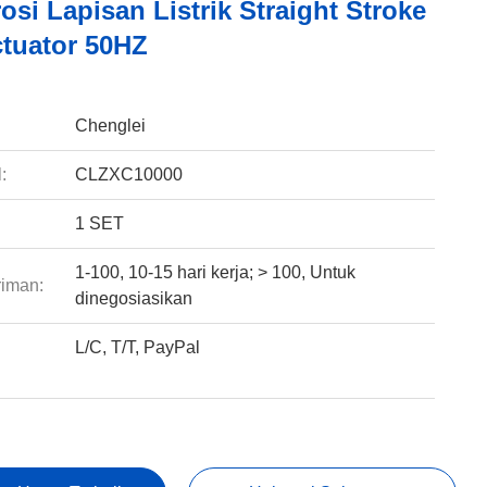
osi Lapisan Listrik Straight Stroke
ctuator 50HZ
:
Chenglei
:
CLZXC10000
1 SET
1-100, 10-15 hari kerja; > 100, Untuk
riman:
dinegosiasikan
L/C, T/T, PayPal
: