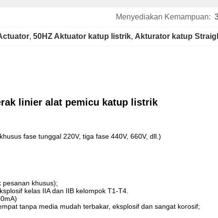
Menyediakan Kemampuan:
 Actuator
, 
50HZ Aktuator katup listrik
, 
Akturator katup Straigh
rak linier alat pemicu katup listrik
sus fase tunggal 220V, tiga fase 440V, 660V, dll.)
uk pesanan khusus);
splosif kelas IIA dan IIB kelompok T1-T4.
-20mA)
empat tanpa media mudah terbakar, eksplosif dan sangat korosif;