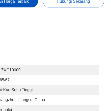
n Harga Terbaik
Hubungi Sekarang
LZXC10000
65/67
t Kue Suhu Tinggi
angzhou, Jiangsu, China
henglei