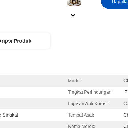
Dapatka
ripsi Produk
Model:
C
Tingkat Perlindungan:
IP
Lapisan Anti Korosi:
Ca
g Singkat
Tempat Asal:
Ch
Nama Merek:
C