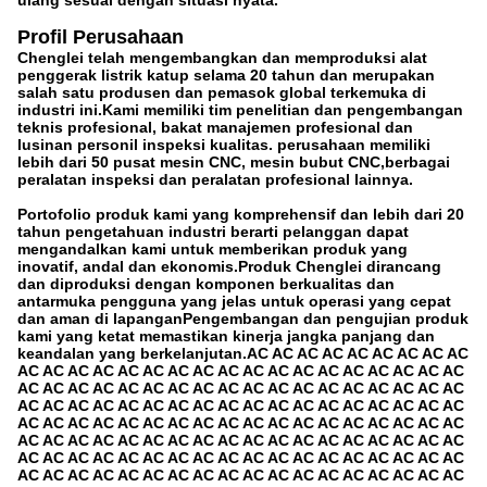
ulang sesuai dengan situasi nyata.
Profil Perusahaan
Chenglei telah mengembangkan dan memproduksi alat
penggerak listrik katup selama 20 tahun dan merupakan
salah satu produsen dan pemasok global terkemuka di
industri ini.Kami memiliki tim penelitian dan pengembangan
teknis profesional, bakat manajemen profesional dan
lusinan personil inspeksi kualitas. perusahaan memiliki
lebih dari 50 pusat mesin CNC, mesin bubut CNC,berbagai
peralatan inspeksi dan peralatan profesional lainnya.
Portofolio produk kami yang komprehensif dan lebih dari 20
tahun pengetahuan industri berarti pelanggan dapat
mengandalkan kami untuk memberikan produk yang
inovatif, andal dan ekonomis.Produk Chenglei dirancang
dan diproduksi dengan komponen berkualitas dan
antarmuka pengguna yang jelas untuk operasi yang cepat
dan aman di lapanganPengembangan dan pengujian produk
kami yang ketat memastikan kinerja jangka panjang dan
keandalan yang berkelanjutan.AC AC AC AC AC AC AC AC AC
AC AC AC AC AC AC AC AC AC AC AC AC AC AC AC AC AC AC
AC AC AC AC AC AC AC AC AC AC AC AC AC AC AC AC AC AC
AC AC AC AC AC AC AC AC AC AC AC AC AC AC AC AC AC AC
AC AC AC AC AC AC AC AC AC AC AC AC AC AC AC AC AC AC
AC AC AC AC AC AC AC AC AC AC AC AC AC AC AC AC AC AC
AC AC AC AC AC AC AC AC AC AC AC AC AC AC AC AC AC AC
AC AC AC AC AC AC AC AC AC AC AC AC AC AC AC AC AC AC