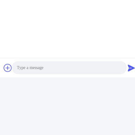
- Pelatihan
Photo
Video Call
Audio Call