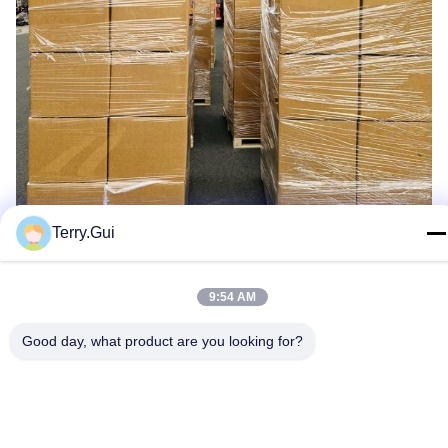
Terry.Gui
9:54 AM
Keuntungan
- Menyediakan solusi lengkap untuk otomatisasi katup
Good day, what product are you looking for?
industri
- Spesialisasi dan inovasi
- Seorang anggota industri yang tak tergantikan
- Kinerja dan Keamanan
-Kualitas dan Keandalan
-Perawatan dan Perbaikan
-Pemasangan dan Pemanfaatan