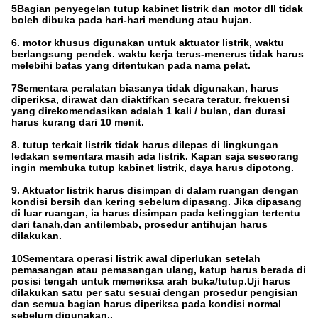
5Bagian penyegelan tutup kabinet listrik dan motor dll tidak
boleh dibuka pada hari-hari mendung atau hujan.
6. motor khusus digunakan untuk aktuator listrik, waktu
berlangsung pendek. waktu kerja terus-menerus tidak harus
melebihi batas yang ditentukan pada nama pelat.
7Sementara peralatan biasanya tidak digunakan, harus
diperiksa, dirawat dan diaktifkan secara teratur. frekuensi
yang direkomendasikan adalah 1 kali / bulan, dan durasi
harus kurang dari 10 menit.
8. tutup terkait listrik tidak harus dilepas di lingkungan
ledakan sementara masih ada listrik. Kapan saja seseorang
ingin membuka tutup kabinet listrik, daya harus dipotong.
9. Aktuator listrik harus disimpan di dalam ruangan dengan
kondisi bersih dan kering sebelum dipasang. Jika dipasang
di luar ruangan, ia harus disimpan pada ketinggian tertentu
dari tanah,dan antilembab, prosedur antihujan harus
dilakukan.
10Sementara operasi listrik awal diperlukan setelah
pemasangan atau pemasangan ulang, katup harus berada di
posisi tengah untuk memeriksa arah buka/tutup.Uji harus
dilakukan satu per satu sesuai dengan prosedur pengisian
dan semua bagian harus diperiksa pada kondisi normal
sebelum digunakan..