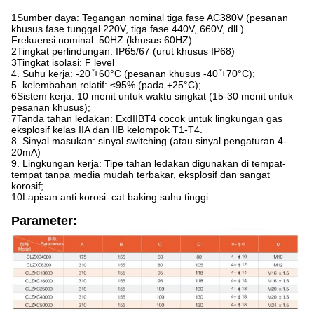
1Sumber daya: Tegangan nominal tiga fase AC380V (pesanan
khusus fase tunggal 220V, tiga fase 440V, 660V, dll.)
Frekuensi nominal: 50HZ (khusus 60HZ)
2Tingkat perlindungan: IP65/67 (urut khusus IP68)
3Tingkat isolasi: F level
4. Suhu kerja: -20 ̊+60°C (pesanan khusus -40 ̊+70°C);
5. kelembaban relatif: ≤95% (pada +25°C);
6Sistem kerja: 10 menit untuk waktu singkat (15-30 menit untuk
pesanan khusus);
7Tanda tahan ledakan: ExdIIBT4 cocok untuk lingkungan gas
eksplosif kelas IIA dan IIB kelompok T1-T4.
8. Sinyal masukan: sinyal switching (atau sinyal pengaturan 4-
20mA)
9. Lingkungan kerja: Tipe tahan ledakan digunakan di tempat-
tempat tanpa media mudah terbakar, eksplosif dan sangat
korosif;
10Lapisan anti korosi: cat baking suhu tinggi.
Parameter: